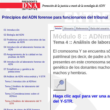
Principios del ADN forense
para funcionarios del tribunal
Principios del ADN forense para funcionarios del tribunal
Inicio
Glosario
Referencia
Guía del usuario
01 Introducción
Módulo 8 :: ADNmt
02 Biología del ADN
03 Problemas prácticos concretos de las
Tema 4 :: Análisis de labor
pruebas de ADN
04 Introducción al laboratorio forense de
ADN
El cromosoma Y se encuentra s
05 Aseguramiento de la calidad en las
patrilineal (es decir, de padre 
pruebas de ADN
presentes en este cromosoma se 
06 Introducción al laboratorio forense de
ADN
genético de los donantes machos
07 Estadísticas y genética de
poblaciones
machos y hembras.
08 Análisis de ADN mitocondrial y Y-STR
Tema 1 Introducción al ADNmt
Tema 2 Análisis de laboratorio del
ADNmt
Tema 3 Consideraciones sobre el
Haga clic aquí para ver una 
ADNmt
del Y-STR.
Tema 4 Análisis de laboratorio del Y-
STR
09 Bases de datos de ADN forense