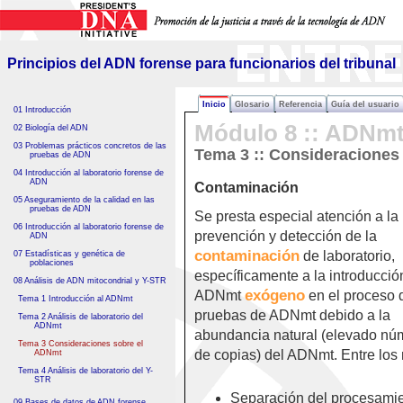
Principios del ADN forense
para funcionarios del tribunal
Principios del ADN forense para funcionarios del tribunal
Inicio
Glosario
Referencia
Guía del usuario
01 Introducción
Módulo 8 :: ADNmt
02 Biología del ADN
03 Problemas prácticos concretos de las
Tema 3 :: Consideraciones
pruebas de ADN
04 Introducción al laboratorio forense de
ADN
Contaminación
05 Aseguramiento de la calidad en las
pruebas de ADN
Se presta especial atención a la
06 Introducción al laboratorio forense de
prevención y detección de la
ADN
contaminación
de laboratorio,
07 Estadísticas y genética de
poblaciones
específicamente a la introducció
08 Análisis de ADN mitocondrial y Y-STR
exógeno
ADNmt
en el proceso 
Tema 1 Introducción al ADNmt
pruebas de ADNmt debido a la
Tema 2 Análisis de laboratorio del
ADNmt
abundancia natural (elevado nú
Tema 3 Consideraciones sobre el
de copias) del ADNmt. Entre lo
ADNmt
Tema 4 Análisis de laboratorio del Y-
STR
Separación del procesamie
09 Bases de datos de ADN forense