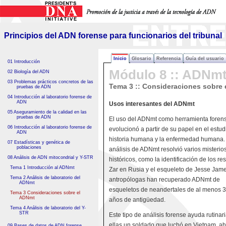
Principios del ADN forense
para funcionarios del tribunal
Principios del ADN forense para funcionarios del tribunal
Inicio
Glosario
Referencia
Guía del usuario
01 Introducción
Módulo 8 :: ADNmt
02 Biología del ADN
03 Problemas prácticos concretos de las
Tema 3 :: Consideraciones sobre
pruebas de ADN
04 Introducción al laboratorio forense de
ADN
Usos interesantes del ADNmt
05 Aseguramiento de la calidad en las
pruebas de ADN
El uso del ADNmt como herramienta foren
06 Introducción al laboratorio forense de
evolucionó a partir de su papel en el estud
ADN
historia humana y la enfermedad humana.
07 Estadísticas y genética de
poblaciones
análisis de ADNmt resolvió varios misterio
08 Análisis de ADN mitocondrial y Y-STR
históricos, como la identificación de los res
Tema 1 Introducción al ADNmt
Zar en Rusia y el esqueleto de Jesse Jam
Tema 2 Análisis de laboratorio del
antropólogas han recuperado ADNmt de
ADNmt
esqueletos de neandertales de al menos 
Tema 3 Consideraciones sobre el
ADNmt
años de antigüedad.
Tema 4 Análisis de laboratorio del Y-
STR
Este tipo de análisis forense ayuda rutinar
ellas un soldado que luchó en Vietnam, a
09 Bases de datos de ADN forense