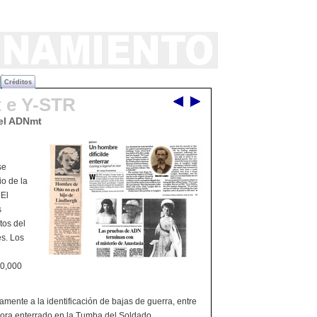
Créditos
 e Y-STR
 el ADNmt
se
io de la
 El
s
tos del
es. Los
30,000
iamente a la identificación de bajas de guerra, entre
hora enterrado en la Tumba del Soldado