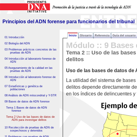
Principios del ADN forense
para funcionarios del tribunal
Principios del ADN forense para funcionarios del tribunal
Inicio
Glosario
Referencia
Guía del usuario
01 Introducción
Módulo :: 9 Bases
02 Biología del ADN
03 Problemas prácticos concretos de las
Tema 2 :: Uso de las bases
pruebas de ADN
delitos
04 Introducción al laboratorio forense de
ADN
05 Aseguramiento de la calidad en las
Uso de las bases de datos de 
pruebas de ADN
06 Introducción al laboratorio forense de
La utilidad del sistema de bases 
ADN
delitos depende directamente de
07 Estadísticas y genética de
poblaciones
en los índices de delincuentes y 
08 Análisis de ADN mitocondrial y Y-STR
09 Bases de datos de ADN forense
Tema 1 Bases de datos de ADN
forense
Tema 2 Uso de las bases de datos de
ADN para investigar delitos
10 Recolección de pruebas de ADN de
sospechosos y detenidos
11 Problemas con pruebas de ADN