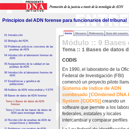
Principios del ADN forense
para funcionarios del tribunal
Principios del ADN forense para funcionarios del tribunal
Inicio
Glosario
Referencia
Guía del usuario
01 Introducción
Módulo :: 9 Bases
02 Biología del ADN
03 Problemas prácticos concretos de las
Tema :: 1 Bases de datos 
pruebas de ADN
04 Introducción al laboratorio forense de
ADN
CODIS
05 Aseguramiento de la calidad en las
pruebas de ADN
En 1990, el laboratorio de la Ofi
06 Introducción al laboratorio forense de
Federal de Investigación (FBI)
ADN
comenzó un proyecto piloto lla
07 Estadísticas y genética de
poblaciones
Sistema de índice de ADN
08 Análisis de ADN mitocondrial y Y-STR
combinado [COmbined DNA 
09 Bases de datos de ADN forense
System (CODIS)]
creando un
Tema 1 Bases de datos de ADN
forense
software que permite a los labora
Tema 2 Uso de las bases de datos de
federales, estatales y locales
ADN para investigar delitos
intercambiar y comparar perfile
10 Recolección de pruebas de ADN de
sospechosos y detenidos
11 Problemas con pruebas de ADN