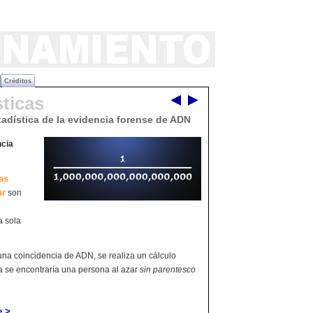
Créditos
sticas
tadística de la evidencia forense de ADN
ncia
as
ar
son
a sola
na coincidencia de ADN, se realiza un cálculo
ia se encontraría una persona al azar
sin parentesco
e >