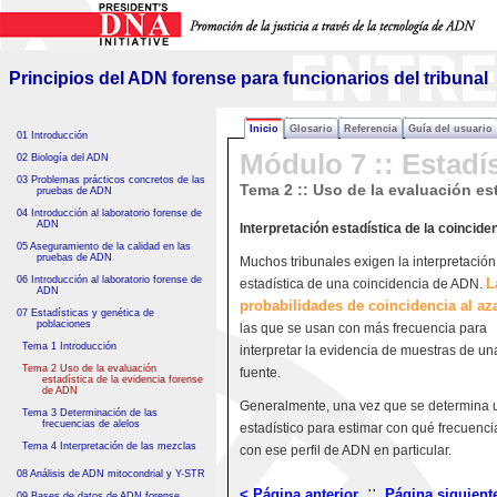
Principios del ADN forense
para funcionarios del tribunal
Principios del ADN forense para funcionarios del tribunal
Inicio
Glosario
Referencia
Guía del usuario
01 Introducción
Módulo 7 :: Estadí
02 Biología del ADN
03 Problemas prácticos concretos de las
Tema 2 :: Uso de la evaluación es
pruebas de ADN
04 Introducción al laboratorio forense de
ADN
Interpretación estadística de la coincide
05 Aseguramiento de la calidad en las
pruebas de ADN
Muchos tribunales exigen la interpretación
06 Introducción al laboratorio forense de
L
estadística de una coincidencia de ADN.
ADN
probabilidades de coincidencia al az
07 Estadísticas y genética de
poblaciones
las que se usan con más frecuencia para
Tema 1 Introducción
interpretar la evidencia de muestras de un
Tema 2 Uso de la evaluación
fuente.
estadística de la evidencia forense
de ADN
Generalmente, una vez que se determina u
Tema 3 Determinación de las
frecuencias de alelos
estadístico para estimar con qué frecuenc
Tema 4 Interpretación de las mezclas
con ese perfil de ADN en particular.
08 Análisis de ADN mitocondrial y Y-STR
::
< Página anterior
Página siguient
09 Bases de datos de ADN forense