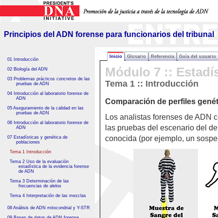
Principios del ADN forense
para funcionarios del tribunal
Principios del ADN forense para funcionarios del tribunal
Inicio
Glosario
Referencia
Guía del usuario
01 Introducción
Módulo 7 :: Estadí
02 Biología del ADN
03 Problemas prácticos concretos de las
Tema 1 :: Introducción
pruebas de ADN
04 Introducción al laboratorio forense de
ADN
Comparación de perfiles gené
05 Aseguramiento de la calidad en las
pruebas de ADN
Los analistas forenses de ADN c
06 Introducción al laboratorio forense de
las pruebas del escenario del del
ADN
conocida (por ejemplo, un sospe
07 Estadísticas y genética de
poblaciones
Tema 1 Introducción
Tema 2 Uso de la evaluación
estadística de la evidencia forense
de ADN
Tema 3 Determinación de las
frecuencias de alelos
Tema 4 Interpretación de las mezclas
08 Análisis de ADN mitocondrial y Y-STR
09 Bases de datos de ADN forense