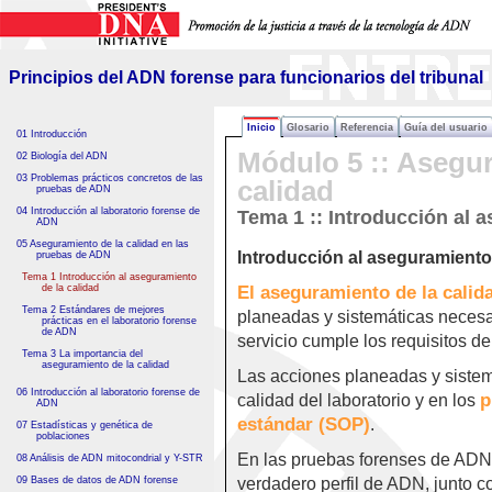
Principios del ADN forense
para funcionarios del tribunal
Principios del ADN forense para funcionarios del tribunal
Inicio
Glosario
Referencia
Guía del usuario
01 Introducción
Módulo 5 :: Asegur
02 Biología del ADN
03 Problemas prácticos concretos de las
calidad
pruebas de ADN
04 Introducción al laboratorio forense de
Tema 1 :: Introducción al 
ADN
05 Aseguramiento de la calidad en las
Introducción al aseguramiento 
pruebas de ADN
Tema 1 Introducción al aseguramiento
de la calidad
El aseguramiento de la calid
Tema 2 Estándares de mejores
planeadas y sistemáticas necesa
prácticas en el laboratorio forense
de ADN
servicio cumple los requisitos de
Tema 3 La importancia del
aseguramiento de la calidad
Las acciones planeadas y siste
06 Introducción al laboratorio forense de
p
calidad del laboratorio y en los
ADN
estándar (SOP)
.
07 Estadísticas y genética de
poblaciones
En las pruebas forenses de ADN,
08 Análisis de ADN mitocondrial y Y-STR
09 Bases de datos de ADN forense
verdadero perfil de ADN, junto c