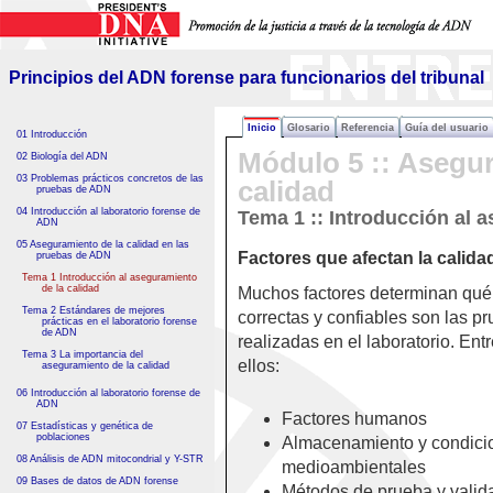
Principios del ADN forense
para funcionarios del tribunal
Principios del ADN forense para funcionarios del tribunal
Inicio
Glosario
Referencia
Guía del usuario
01 Introducción
Módulo 5 :: Asegur
02 Biología del ADN
03 Problemas prácticos concretos de las
calidad
pruebas de ADN
04 Introducción al laboratorio forense de
Tema 1 :: Introducción al 
ADN
05 Aseguramiento de la calidad en las
Factores que afectan la calida
pruebas de ADN
Tema 1 Introducción al aseguramiento
de la calidad
Muchos factores determinan qué
Tema 2 Estándares de mejores
correctas y confiables son las p
prácticas en el laboratorio forense
de ADN
realizadas en el laboratorio. Ent
Tema 3 La importancia del
ellos:
aseguramiento de la calidad
06 Introducción al laboratorio forense de
ADN
Factores humanos
07 Estadísticas y genética de
poblaciones
Almacenamiento y condici
08 Análisis de ADN mitocondrial y Y-STR
medioambientales
09 Bases de datos de ADN forense
Métodos de prueba y valid