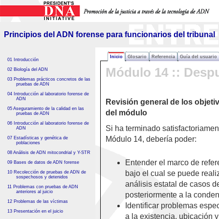
Principios del ADN forense
para funcionarios del tribunal
Principios del ADN forense para funcionarios del tribunal
Inicio
Glosario
Referencia
Guía del usuario
01 Introducción
Módulo 14 :: Desp
02 Biología del ADN
03 Problemas prácticos concretos de las
pruebas de ADN
04 Introducción al laboratorio forense de
ADN
Revisión general de los objeti
05 Aseguramiento de la calidad en las
del módulo
pruebas de ADN
06 Introducción al laboratorio forense de
Si ha terminado satisfactoriamen
ADN
Módulo 14, debería poder:
07 Estadísticas y genética de
poblaciones
08 Análisis de ADN mitocondrial y Y-STR
Entender el marco de refer
09 Bases de datos de ADN forense
bajo el cual se puede realiz
10 Recolección de pruebas de ADN de
sospechosos y detenidos
análisis estatal de casos 
11 Problemas con pruebas de ADN
anteriores al juicio
posteriormente a la conden
12 Problemas de las víctimas
Identificar problemas espec
13 Presentación en el juicio
a la existencia, ubicación y