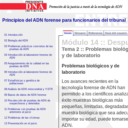
Principios del ADN forense
para funcionarios del tribunal
Principios del ADN forense para funcionarios del tribunal
Inicio
Glosario
Referencia
Guía del usuario
01 Introducción
Módulo 14 :: Desp
02 Biología del ADN
03 Problemas prácticos concretos de las
Tema 2 ::
Problemas bioló
pruebas de ADN
y de laboratorio
04 Introducción al laboratorio forense de
ADN
05 Aseguramiento de la calidad en las
Problemas biológicos y de
pruebas de ADN
laboratorio
06 Introducción al laboratorio forense de
ADN
Los avances recientes en la
07 Estadísticas y genética de
poblaciones
tecnología forense de ADN han
08 Análisis de ADN mitocondrial y Y-STR
permitido a los científicos analiz
09 Bases de datos de ADN forense
éxito muestras biológicas más
10 Recolección de pruebas de ADN de
sospechosos y detenidos
pequeñas, limitadas, degradadas 
11 Problemas con pruebas de ADN
muestra biológica que sea adecua
anteriores al juicio
12 Problemas de las víctimas
importar su edad, puede tomarse 
13 Presentación en el juicio
ADN.