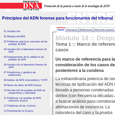
Principios del ADN forense
para funcionarios del tribunal
Principios del ADN forense para funcionarios del tribunal
Inicio
Glosario
Referencia
Guía del usuario
01 Introducción
Módulo 14 :: Desp
02 Biología del ADN
03 Problemas prácticos concretos de las
Tema 1 :: Marco de referen
pruebas de ADN
casos
04 Introducción al laboratorio forense de
ADN
05 Aseguramiento de la calidad en las
Un marco de referencia para la
pruebas de ADN
consideración de los casos d
06 Introducción al laboratorio forense de
ADN
posteriores a la condena
07 Estadísticas y genética de
poblaciones
La extraordinaria potencia de las
08 Análisis de ADN mitocondrial y Y-STR
técnicas de tipificación del ADN
09 Bases de datos de ADN forense
llevado a personas condenadas 
10 Recolección de pruebas de ADN de
sospechosos y detenidos
delitos (con frecuencia décadas 
11 Problemas con pruebas de ADN
a buscar análisis para corrobora
anteriores al juicio
12 Problemas de las víctimas
afirmaciones de inocencia. La
13 Presentación en el juicio
naturaleza del caso y la prueba