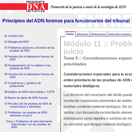
Principios del ADN forense
para funcionarios del tribunal
Principios del ADN forense para funcionarios del tribunal
Inicio
Glosario
Referencia
Guía del usuario
01 Introducción
Módulo 11 :: Probl
02 Biología del ADN
03 Problemas prácticos concretos de las
juicio
pruebas de ADN
04 Introducción al laboratorio forense de
Tema 5 :: Consideraciones especi
ADN
prioridades
05 Aseguramiento de la calidad en las
pruebas de ADN
Consideraciones especiales para la acu
06 Introducción al laboratorio forense de
ADN
orden prioritario de las pruebas de ADN 
07 Estadísticas y genética de
materiales biológicos
poblaciones
08 Análisis de ADN mitocondrial y Y-STR
Los técnicos del escenario del delito pued
09 Bases de datos de ADN forense
recolectar numerosos elementos de evide
10 Recolección de pruebas de ADN de
podrían contener material biológico. De 
sospechosos y detenidos
similar, con frecuencia recolectarán eleme
11 Problemas con pruebas de ADN
anteriores al juicio
individuales como tapetes o colchas de mo
Tema 1 Problemas de descubrimiento
es verosímil que tengan material biológic
relacionados con las pruebas de
ADN