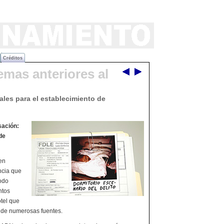
Créditos
emas anteriores al
ales para el establecimiento de
sación:
de
en
ncia que
modo
ntos
tel que
o de numerosas fuentes.