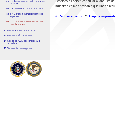
Los fiscales deben consultar al analista 
Tema 2 Testimonio experto en casos
de ADN
muestras es más probable que rindan resu
Tema 3 Problemas de los acusados
Tema 4 Defensa: nombramiento de
::
< Página anterior
Página siguient
expertos
Tema 5 Consideraciones especiales
para la fiscalía
12 Problemas de las víctimas
13 Presentación en el juicio
14 Casos de ADN posteriores a la
condena
15 Tendencias emergentes