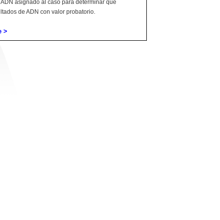
de ADN asignado al caso para determinar qué
ltados de ADN con valor probatorio.
e >