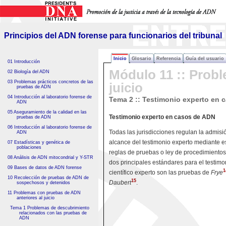
Principios del ADN forense
para funcionarios del tribunal
Principios del ADN forense para funcionarios del tribunal
Inicio
Glosario
Referencia
Guía del usuario
01 Introducción
Módulo 11 :: Probl
02 Biología del ADN
03 Problemas prácticos concretos de las
juicio
pruebas de ADN
04 Introducción al laboratorio forense de
Tema 2 :: Testimonio experto en 
ADN
05 Aseguramiento de la calidad en las
Testimonio experto en casos de ADN
pruebas de ADN
06 Introducción al laboratorio forense de
Todas las jurisdicciones regulan la admisi
ADN
alcance del testimonio experto mediante es
07 Estadísticas y genética de
poblaciones
reglas de pruebas o ley de procedimientos
08 Análisis de ADN mitocondrial y Y-STR
dos principales estándares para el testimo
09 Bases de datos de ADN forense
1
científico experto son las pruebas de
Frye
10 Recolección de pruebas de ADN de
15
Daubert
.
sospechosos y detenidos
11 Problemas con pruebas de ADN
anteriores al juicio
Tema 1 Problemas de descubrimiento
relacionados con las pruebas de
ADN