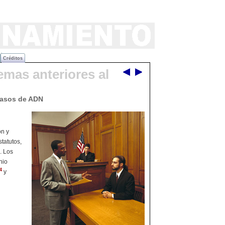
Créditos
emas anteriores al
casos de ADN
ón y
tatutos,
. Los
nio
4
y