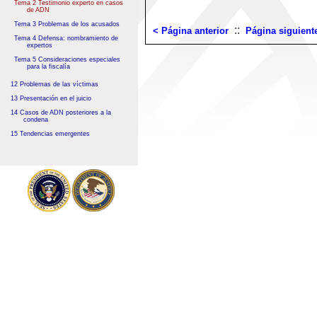
Tema 2 Testimonio experto en casos
de ADN
Tema 3 Problemas de los acusados
::
< Página anterior
Página siguient
Tema 4 Defensa: nombramiento de
expertos
Tema 5 Consideraciones especiales
para la fiscalía
12 Problemas de las víctimas
13 Presentación en el juicio
14 Casos de ADN posteriores a la
condena
15 Tendencias emergentes