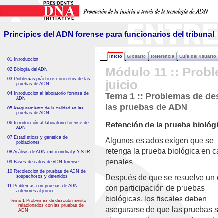
Principios del ADN forense
para funcionarios del tribunal
Principios del ADN forense para funcionarios del tribunal
Inicio
Glosario
Referencia
Guía del usuario
01 Introducción
Módulo 11 :: Probl
02 Biología del ADN
03 Problemas prácticos concretos de las
juicio
pruebas de ADN
04 Introducción al laboratorio forense de
Tema 1 :: Problemas de de
ADN
las pruebas de ADN
05 Aseguramiento de la calidad en las
pruebas de ADN
06 Introducción al laboratorio forense de
Retención de la prueba biológ
ADN
07 Estadísticas y genética de
Algunos estados exigen que se
poblaciones
retenga la prueba biológica en 
08 Análisis de ADN mitocondrial y Y-STR
penales.
09 Bases de datos de ADN forense
10 Recolección de pruebas de ADN de
Después de que se resuelve un
sospechosos y detenidos
11 Problemas con pruebas de ADN
con participación de pruebas
anteriores al juicio
biológicas, los fiscales deben
Tema 1 Problemas de descubrimiento
relacionados con las pruebas de
asegurarse de que las pruebas 
ADN