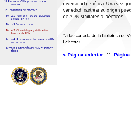
14 Casos de ADN posteriores a la
diversidad genética. Una vez qu
condena
variedad, rastrear su origen pue
15 Tendencias emergentes
de ADN similares o idénticos.
Tema 1 Polimorfismos de nucleótido
simple (SNPs)
Tema 2 Automatización
Tema 3 Microbiología y tipificación
forense de ADN
*video cortesía de la Biblioteca de 
Tema 4 Otros análisis forenses de ADN
Leicester
no humano
Tema 5 Tipificación del ADN y aspecto
físico
::
< Página anterior
Página 