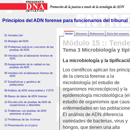
Principios del ADN forense
para funcionarios del tribunal
Principios del ADN forense para funcionarios del tribunal
Inicio
Glosario
Referencia
Guía del usuario
01 Introducción
Módulo 15 :: Tend
02 Biología del ADN
03 Problemas prácticos concretos de las
Tema 3 Microbiología y tip
pruebas de ADN
04 Introducción al laboratorio forense de
ADN
La microbiología y la tipifica
05 Aseguramiento de la calidad en las
pruebas de ADN
Los científicos aplican los princi
06 Introducción al laboratorio forense de
de la ciencia forense a la
ADN
microbiología (el estudio de
07 Estadísticas y genética de
poblaciones
organismos microscópicos) y la
08 Análisis de ADN mitocondrial y Y-STR
epidemiología microbiológica (el
09 Bases de datos de ADN forense
estudio de organismos que cau
10 Recolección de pruebas de ADN de
sospechosos y detenidos
enfermedades en las poblacione
11 Problemas con pruebas de ADN
El análisis de ADN diferencia
anteriores al juicio
12 Problemas de las víctimas
variedades de bacterias, virus y
13 Presentación en el juicio
hongos, que tienen una alta