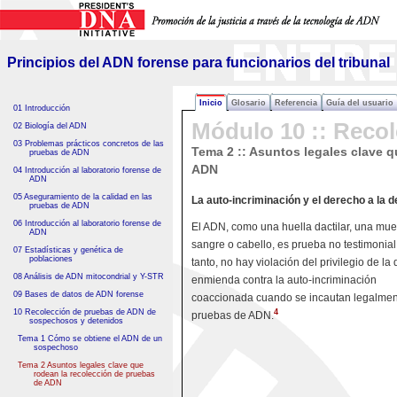
Principios del ADN forense
para funcionarios del tribunal
Principios del ADN forense para funcionarios del tribunal
Inicio
Glosario
Referencia
Guía del usuario
01 Introducción
Módulo 10 :: Reco
02 Biología del ADN
03 Problemas prácticos concretos de las
Tema 2 ::
Asuntos legales clave q
pruebas de ADN
ADN
04 Introducción al laboratorio forense de
ADN
05 Aseguramiento de la calidad en las
La auto-incriminación y el derecho a la 
pruebas de ADN
06 Introducción al laboratorio forense de
El ADN, como una huella dactilar, una mue
ADN
sangre o cabello, es prueba no testimonial
07 Estadísticas y genética de
poblaciones
tanto, no hay violación del privilegio de la 
08 Análisis de ADN mitocondrial y Y-STR
enmienda contra la auto-incriminación
09 Bases de datos de ADN forense
coaccionada cuando se incautan legalme
10 Recolección de pruebas de ADN de
4
pruebas de ADN.
sospechosos y detenidos
Tema 1 Cómo se obtiene el ADN de un
sospechoso
Tema 2 Asuntos legales clave que
rodean la recolección de pruebas
de ADN