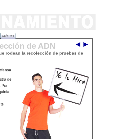
Créditos
lección de ADN
ue rodean la recolección de pruebas de
defensa
stra de
. Por
quinta
nte