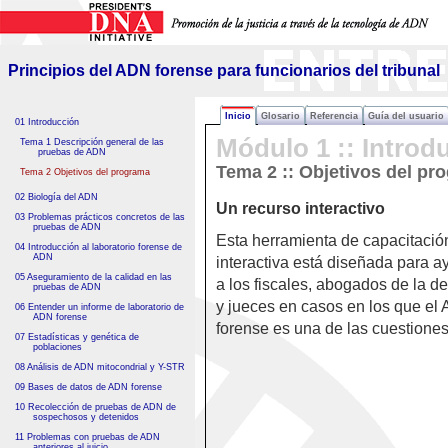
Principios del ADN forense
para funcionarios del tribunal
Principios del ADN forense para funcionarios del tribunal
Inicio
Glosario
Referencia
Guía del usuario
01 Introducción
Módulo 1 :: Introd
Tema 1 Descripción general de las
pruebas de ADN
Tema 2 :: Objetivos del pr
Tema 2 Objetivos del programa
02 Biología del ADN
Un recurso interactivo
03 Problemas prácticos concretos de las
pruebas de ADN
Esta herramienta de capacitació
04 Introducción al laboratorio forense de
ADN
interactiva está diseñada para a
05 Aseguramiento de la calidad en las
a los fiscales, abogados de la d
pruebas de ADN
y jueces en casos en los que el
06 Entender un informe de laboratorio de
ADN forense
forense es una de las cuestiones
07 Estadísticas y genética de
poblaciones
08 Análisis de ADN mitocondrial y Y-STR
09 Bases de datos de ADN forense
10 Recolección de pruebas de ADN de
sospechosos y detenidos
11 Problemas con pruebas de ADN
anteriores al juicio