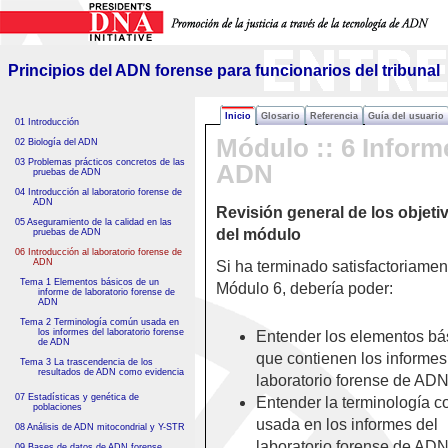
Principios del ADN forense para funcionarios del tribunal
Principios del ADN forense
para funcionarios del tribunal
Inicio
Glosario
Referencia
Guía del usuario
01 Introducción
Módulo :: 6 Inform
02 Biología del ADN
03 Problemas prácticos concretos de las
ADN
pruebas de ADN
04 Introducción al laboratorio forense de
ADN
Revisión general de los objeti
05 Aseguramiento de la calidad en las
del módulo
pruebas de ADN
06 Introducción al laboratorio forense de
ADN
Si ha terminado satisfactoriamen
Tema 1 Elementos básicos de un
Módulo 6, debería poder:
informe de laboratorio forense de
ADN
Tema 2 Terminología común usada en
los informes del laboratorio forense
Entender los elementos bá
de ADN
que contienen los informes
Tema 3 La trascendencia de los
resultados de ADN como evidencia
laboratorio forense de AD
07 Estadísticas y genética de
Entender la terminología 
poblaciones
usada en los informes del
08 Análisis de ADN mitocondrial y Y-STR
laboratorio forense de AD
09 Bases de datos de ADN forense