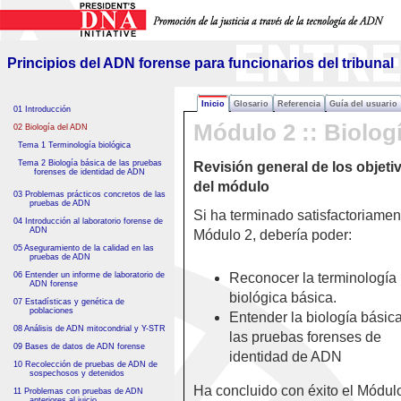
Principios del ADN forense
para funcionarios del tribunal
Principios del ADN forense para funcionarios del tribunal
Inicio
Glosario
Referencia
Guía del usuario
01 Introducción
Módulo 2 :: Biolog
02 Biología del ADN
Tema 1 Terminología biológica
Tema 2 Biología básica de las pruebas
Revisión general de los objeti
forenses de identidad de ADN
del módulo
03 Problemas prácticos concretos de las
pruebas de ADN
Si ha terminado satisfactoriamen
04 Introducción al laboratorio forense de
ADN
Módulo 2, debería poder:
05 Aseguramiento de la calidad en las
pruebas de ADN
06 Entender un informe de laboratorio de
Reconocer la terminología
ADN forense
biológica básica.
07 Estadísticas y genética de
poblaciones
Entender la biología básic
08 Análisis de ADN mitocondrial y Y-STR
las pruebas forenses de
09 Bases de datos de ADN forense
identidad de ADN
10 Recolección de pruebas de ADN de
sospechosos y detenidos
Ha concluido con éxito el Módulo
11 Problemas con pruebas de ADN
anteriores al juicio